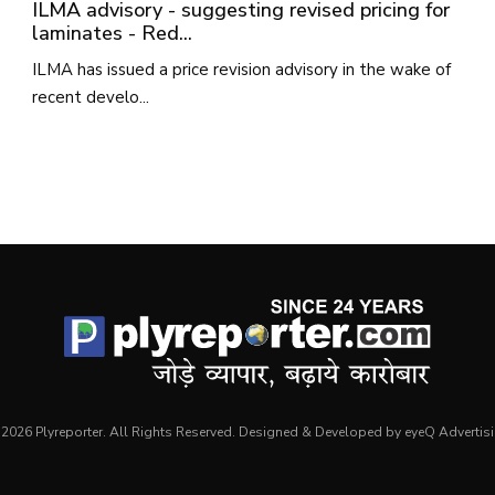
ILMA advisory - suggesting revised pricing for
laminates - Red...
ILMA has issued a price revision advisory in the wake of
recent develo...
2026 Plyreporter. All Rights Reserved. Designed & Developed by eyeQ Advertis