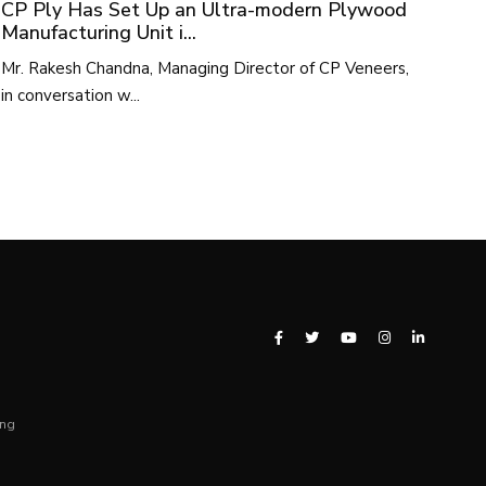
CP Ply Has Set Up an Ultra-modern Plywood
Manufacturing Unit i...
Mr. Rakesh Chandna, Managing Director of CP Veneers,
in conversation w...
ing